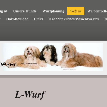
g ist
Unsere Hunde
Wurfplanung
Welpentreff
Welpen
r
Havi-Besuche
Links
Nachdenkliches/Wissenswertes
I
neser
L-Wurf